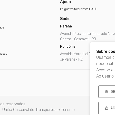
Ajuda
Perguntas frequentes (FAQ)
Sede
Paraná
ade
Avenida Presidente Tancredo Nev
Centro
-
Cascavel
-
PR
Rondônia
Sobre coo
lidade
Avenida Marechal Rondon, 2727 - D
Usamos co
Ji-Paraná
-
RO
nosso site
Acesse a
Ao usar o
GE
tos reservados
AC
 União Cascavel de Transportes e Turismo