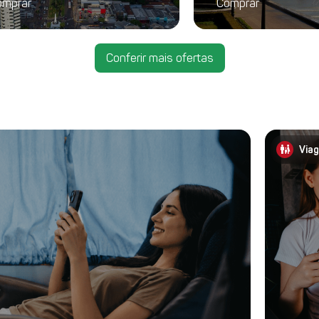
omprar
Comprar
Conferir mais ofertas
family_restroom
Viag