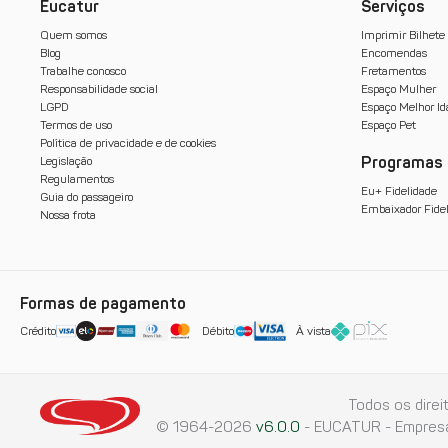
Eucatur
Serviços
Quem somos
Imprimir Bilhete
Blog
Encomendas
Trabalhe conosco
Fretamentos
Responsabilidade social
Espaço Mulher
LGPD
Espaço Melhor Id
Termos de uso
Espaço Pet
Política de privacidade e de cookies
Programas
Legislação
Regulamentos
Eu+ Fidelidade
Guia do passageiro
Embaixador Fide
Nossa frota
Formas de pagamento
Crédito
Débito
À vista
Todos os direi
© 1964-2026
v6.0.0
- EUCATUR - Empresa