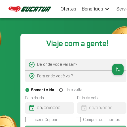
keyboard_arrow_down
Ofertas
Benefícios
Serv
Viaje com a gente!
Somente ida
Ida e volta
Data da ida
Data da volta
event
event
Inserir Cupom
Comprar com pontos