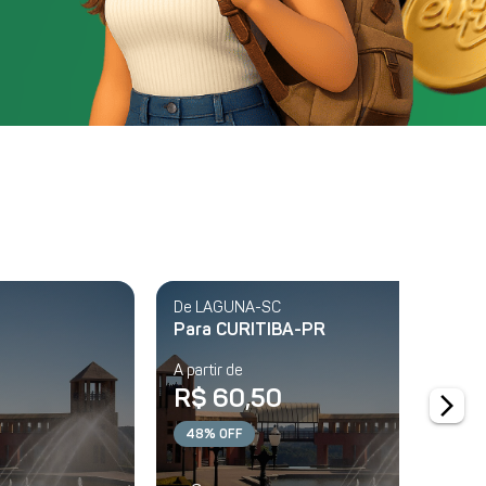
De LAGUNA-SC
Para CURITIBA-PR
A partir de
R$ 60,50
arrow_forward_ios
48% OFF