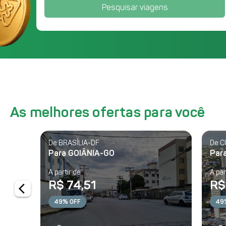
Pesquisar viagens
As melhores ofertas para você
De BRASÍLIA-DF
De C
Para GOIÂNIA-GO
Par
A partir de
A par
R$ 74,51
R$
arrow_back_ios
49% OFF
49