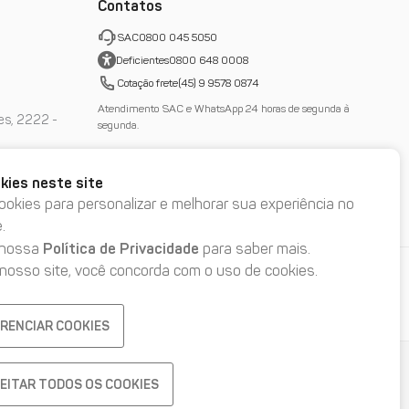
Contatos
SAC
0800 045 5050
Deficientes
0800 648 0008
Cotação frete
(45) 9 9578 0874
Atendimento SAC e WhatsApp 24 horas de segunda à
es, 2222 -
segunda.
kies neste site
ois de Abril
-
okies para personalizar e melhorar sua experiência no
.
Política de Privacidade
 nossa
para saber mais.
 nosso site, você concorda com o uso de cookies.
Sua opinião é muito importante para a EUCATUR,
deixe uma avaliação em nosso perfil
RENCIAR COOKIES
EITAR TODOS OS COOKIES