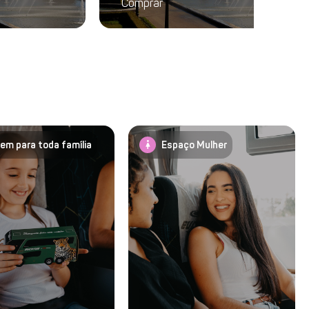
Comprar
woman_2
em para toda família
Espaço Mulher